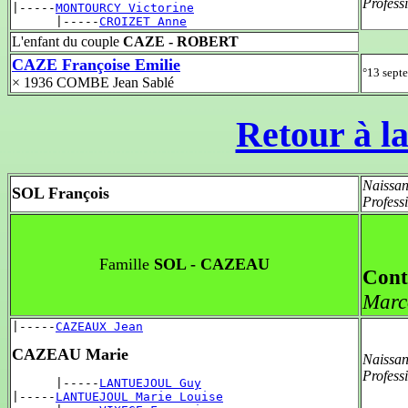
Profess
|-----
MONTOURCY Victorine
      |-----
CROIZET Anne
L'enfant du couple
CAZE - ROBERT
CAZE Françoise Emilie
°13 sept
× 1936 COMBE Jean Sablé
Retour à la
Naissan
SOL François
Profess
Famille
SOL - CAZEAU
Cont
Marc
|-----
CAZEAUX Jean
CAZEAU Marie
Naissan
Profess
      |-----
LANTUEJOUL Guy
|-----
LANTUEJOUL Marie Louise