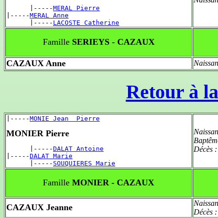
      |-----
MERAL Pierre
|-----
MERAL Anne
      |-----
LACOSTE Catherine
Famille
SERIEYS - CAZAUX
CAZAUX Anne
Naissan
Retour à la
|-----
MONIE Jean  Pierre
Naissan
MONIER Pierre
Baptêm
      |-----
DALAT Antoine
Décès 
|-----
DALAT Marie
      |-----
SOUQUIERES Marie
Famille
MONIER - CAZAUX
Naissan
CAZAUX Jeanne
Décès 