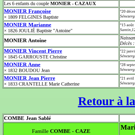
Les 6 enfants du couple
MONIER - CAZAUX
MONIER Françoise
°20 déc
Sénezer
× 1809 FELGINES Baptiste
MONIER Marianne
°15 août
Santin,1
× 1826 JOULIÉ Baptiste "Antoine"
Naissan
MONIER Antoine
Décès 
MONIER Vincent Pierre
°22 janv
Sénezer
× 1845 GARROUSTE Christine
MONIER Anne
°28 sept
Sénezerg
× 1832 BOUDOU Jean
MONIER Jean Pierre
°21 avri
Sénezerg
× 1833 CRANTELLE Marie Catherine
Retour à la
COMBE Jean Sablé
Mari
Famille
COMBE - CAZE