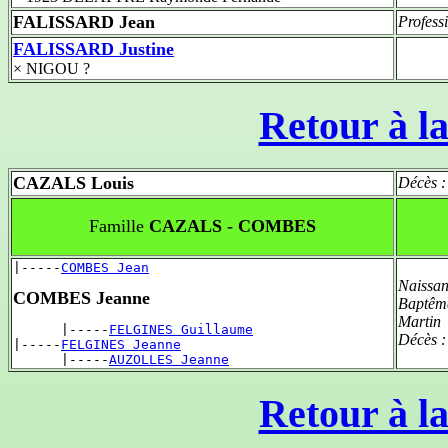
FALISSARD Jean
Profess
FALISSARD Justine
× NIGOU ?
Retour à la
CAZALS Louis
Décès 
Famille
CAZALS - COMBES
|-----
COMBES Jean
Naissan
COMBES Jeanne
Baptêm
Martin
      |-----
FELGINES Guillaume
Décès 
|-----
FELGINES Jeanne
      |-----
AUZOLLES Jeanne
Retour à la