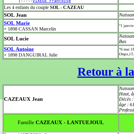
      |-----
VIXEGE Françoise
Les 4 enfants du couple
SOL - CAZEAU
SOL Jean
Naissan
SOL Marie
°1 janvi
× 1898 CASSAN Marcelin
Naissan
SOL Lucie
Bas
SOL Antoine
°6 mai 
Omps,15
× 1898 DANGUIRAL Julie
Retour à la
Naissan
Haut
,
â
CAZEAUX Jean
Décès 
âge :
61
Profess
Famille
CAZEAUX - LANTUEJOUL