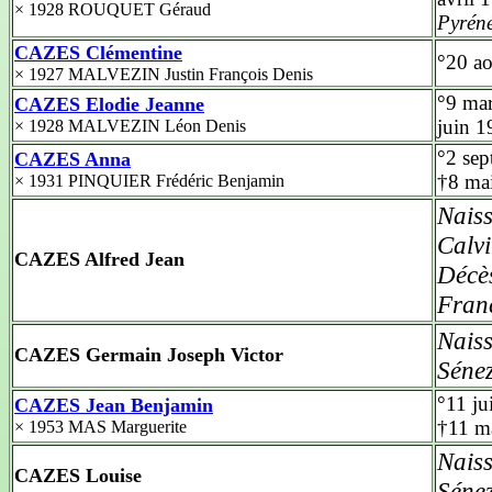
× 1928 ROUQUET Géraud
Pyrén
CAZES Clémentine
°20 a
× 1927 MALVEZIN Justin François Denis
°9 ma
CAZES Elodie Jeanne
juin 
× 1928 MALVEZIN Léon Denis
°2 se
CAZES Anna
†8 ma
× 1931 PINQUIER Frédéric Benjamin
Nais
Calv
CAZES Alfred Jean
Décè
Fran
Nais
CAZES Germain Joseph Victor
Séne
°11 j
CAZES Jean Benjamin
†11 m
× 1953 MAS Marguerite
Nais
CAZES Louise
Séne