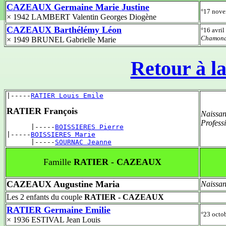
CAZEAUX Germaine Marie Justine
°17 nov
× 1942 LAMBERT Valentin Georges Diogène
CAZEAUX Barthélémy Léon
°16 avri
Chamond
× 1949 BRUNEL Gabrielle Marie
Retour à la
|-----
RATIER Louis Emile
RATIER François
Naissan
Profess
      |-----
BOISSIERES Pierre
|-----
BOISSIERES Marie
      |-----
SOURNAC Jeanne
Famille
RATIER - CAZEAUX
CAZEAUX Augustine Maria
Naissan
Les 2 enfants du couple
RATIER - CAZEAUX
RATIER Germaine Emilie
°23 octo
× 1936 ESTIVAL Jean Louis