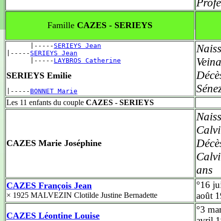
Profe
Famille
CAZES - SERIEYS
      |-----
SERIEYS Jean
Nais
|-----
SERIEYS Jean
Vein
      |-----
LAYBROS Catherine
Décè
SERIEYS Emilie
Séne
|-----
BONNET Marie
Les 11 enfants du couple
CAZES - SERIEYS
Nais
Calv
Décè
CAZES Marie Joséphine
Calv
ans
°16 ju
CAZES François Jean
août 
× 1925 MALVEZIN Clotilde Justine Bernadette
°3 ma
CAZES Léontine Louise
avril