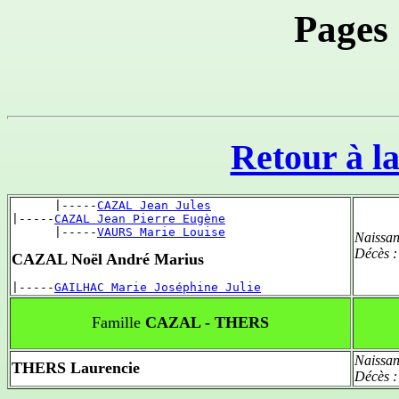
Pages
Retour à la
      |-----
CAZAL Jean Jules
|-----
CAZAL Jean Pierre Eugène
      |-----
VAURS Marie Louise
Naissan
Décès 
CAZAL Noël André Marius
|-----
GAILHAC Marie Joséphine Julie
Famille
CAZAL - THERS
Naissan
THERS Laurencie
Décès 