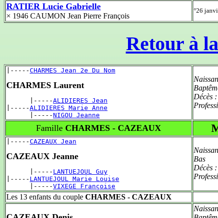
RATIER Lucie Gabrielle
°26 janv
× 1946 CAUMON Jean Pierre François
Retour à la
|-----
CHARMES Jean 2e Du Nom
Naissan
CHARMES Laurent
Baptêm
Décès 
      |-----
ALIDIERES Jean
Profess
|-----
ALIDIERES Marie Anne
      |-----
NIGOU Jeanne
M
Famille
CHARMES - CAZEAUX
|-----
CAZEAUX Jean
Naissan
CAZEAUX Jeanne
Bas
Décès 
      |-----
LANTUEJOUL Guy
Profess
|-----
LANTUEJOUL Marie Louise
      |-----
VIXEGE Françoise
Les 13 enfants du couple
CHARMES - CAZEAUX
Naissan
CAZEAUX Denis
Baptêm