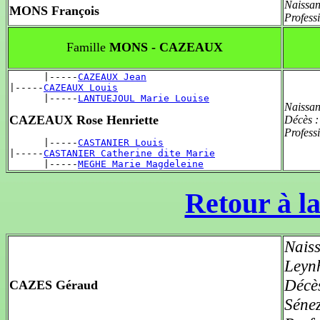
Naissan
MONS François
Profess
Famille
MONS - CAZEAUX
      |-----
CAZEAUX Jean
|-----
CAZEAUX Louis
      |-----
LANTUEJOUL Marie Louise
Naissan
CAZEAUX Rose Henriette
Décès 
Profess
      |-----
CASTANIER Louis
|-----
CASTANIER Catherine dite Marie
      |-----
MEGHE Marie Magdeleine
Retour à la
Nais
Leyn
Décè
CAZES Géraud
Séne