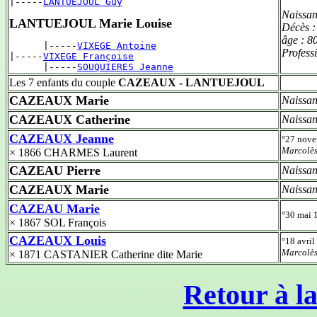
|-----
LANTUEJOUL Guy
Naissan
LANTUEJOUL Marie Louise
Décès 
âge :
80
      |-----
VIXEGE Antoine
Profess
|-----
VIXEGE Françoise
      |-----
SOUQUIERES Jeanne
Les 7 enfants du couple
CAZEAUX - LANTUEJOUL
CAZEAUX Marie
Naissan
CAZEAUX Catherine
Naissan
CAZEAUX Jeanne
°27 nov
Marcolè
× 1866 CHARMES Laurent
CAZEAU Pierre
Naissan
CAZEAUX Marie
Naissan
CAZEAU Marie
°30 mai
× 1867 SOL François
CAZEAUX Louis
°18 avri
Marcolè
× 1871 CASTANIER Catherine dite Marie
Retour à la