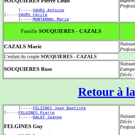
SOUQUIERES Pierre Louis
Baptêm
Profess
      |-----
VAURS Antoine
|-----
VAURS Cécile
      |-----
MONTARNAL Marie
Famille
SOUQUIERES - CAZALS
Naissan
CAZALS Marie
Profess
L'enfant du couple
SOUQUIERES - CAZALS
Naissan
SOUQUIERES Rose
Eutrope
Décès 
Retour à la
      |-----
FELZINES Jean Baptiste
|-----
FELGINES Pierre
Naissan
      |-----
DALAT Jeanne
Décès 
FELGINES Guy
Profess