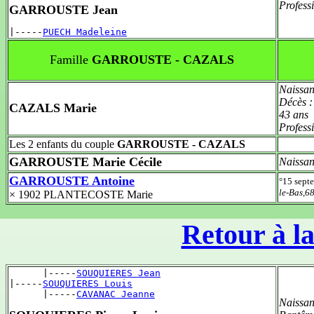
Profess
GARROUSTE Jean
|-----
PUECH Madeleine
Famille
GARROUSTE - CAZALS
Naissan
Décès 
CAZALS Marie
43 ans
Profess
Les 2 enfants du couple
GARROUSTE - CAZALS
GARROUSTE Marie Cécile
Naissan
GARROUSTE Antoine
°15 sept
le-Bas,6
× 1902 PLANTECOSTE Marie
Retour à la
      |-----
SOUQUIERES Jean
|-----
SOUQUIERES Louis
      |-----
CAVANAC Jeanne
Naissan