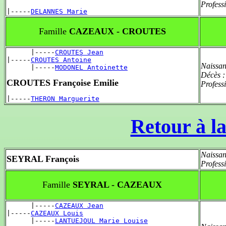
Profess
|-----
DELANNES Marie
Famille
CAZEAUX - CROUTES
      |-----
CROUTES Jean
|-----
CROUTES Antoine
Naissan
      |-----
MODONEL Antoinette
Décès 
CROUTES Françoise Emilie
Profess
|-----
THERON Marguerite
Retour à la
Naissan
SEYRAL François
Profess
Famille
SEYRAL - CAZEAUX
      |-----
CAZEAUX Jean
|-----
CAZEAUX Louis
      |-----
LANTUEJOUL Marie Louise