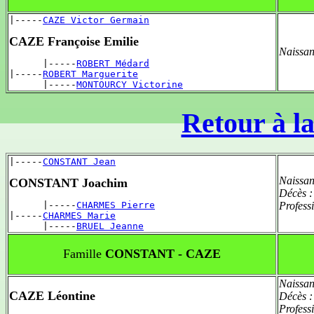
|-----
CAZE Victor Germain
CAZE Françoise Emilie
Naissan
      |-----
ROBERT Médard
|-----
ROBERT Marguerite
      |-----
MONTOURCY Victorine
Retour à la
|-----
CONSTANT Jean
Naissan
CONSTANT Joachim
Décès 
      |-----
CHARMES Pierre
Profess
|-----
CHARMES Marie
      |-----
BRUEL Jeanne
Famille
CONSTANT - CAZE
Naissan
CAZE Léontine
Décès 
Profess