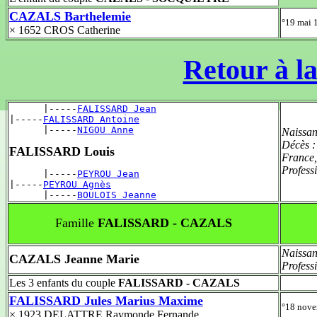
CAZALS Barthelemie
°19 mai
× 1652 CROS Catherine
Retour à la
      |-----
FALISSARD Jean
|-----
FALISSARD Antoine
      |-----
NIGOU Anne
Naissan
Décès 
FALISSARD Louis
Franc
Profess
      |-----
PEYROU Jean
|-----
PEYROU Agnès
      |-----
BOULOIS Jeanne
Famille
FALISSARD - CAZALS
Naissan
CAZALS Jeanne Marie
Profess
Les 3 enfants du couple
FALISSARD - CAZALS
FALISSARD Jules Marius Maxime
°18 nov
× 1923 DELATTRE Raymonde Fernande