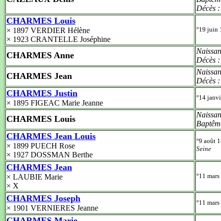
Décès 
CHARMES Louis
°19 juin
× 1897 VERDIER Hélène
× 1923 CRANTELLE Joséphine
Naissan
CHARMES Anne
Décès 
Naissan
CHARMES Jean
Décès 
CHARMES Justin
°14 janv
× 1895 FIGEAC Marie Jeanne
Naissan
CHARMES Louis
Baptêm
CHARMES Jean Louis
°9 août 
× 1899 PUECH Rose
Seine
× 1927 DOSSMAN Berthe
CHARMES Jean
°11 mars
× LAUBIE Marie
× X
CHARMES Joseph
°11 mars
× 1901 VERNIERES Jeanne
CHARMES Marie