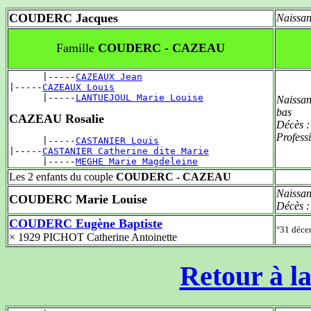
COUDERC Jacques
Naissan
Famille
COUDERC - CAZEAU
      |-----
CAZEAUX Jean
|-----
CAZEAUX Louis
      |-----
LANTUEJOUL Marie Louise
Naissan
bas
CAZEAU Rosalie
Décès 
Profess
      |-----
CASTANIER Louis
|-----
CASTANIER Catherine dite Marie
      |-----
MEGHE Marie Magdeleine
Les 2 enfants du couple
COUDERC - CAZEAU
Naissan
COUDERC Marie Louise
Décès 
COUDERC Eugène Baptiste
°31 déc
× 1929 PICHOT Catherine Antoinette
Retour à la