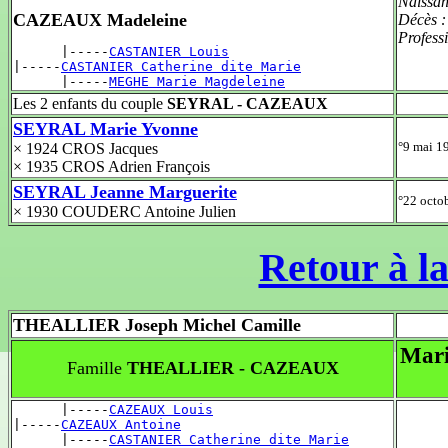
Naissan
CAZEAUX Madeleine
Décès 
Profess
      |-----
CASTANIER Louis
|-----
CASTANIER Catherine dite Marie
      |-----
MEGHE Marie Magdeleine
Les 2 enfants du couple
SEYRAL - CAZEAUX
SEYRAL Marie Yvonne
°9 mai 
× 1924 CROS Jacques
× 1935 CROS Adrien François
SEYRAL Jeanne Marguerite
°22 octo
× 1930 COUDERC Antoine Julien
Retour à la
THEALLIER Joseph Michel Camille
Mari
Famille
THEALLIER - CAZEAUX
      |-----
CAZEAUX Louis
|-----
CAZEAUX Antoine
      |-----
CASTANIER Catherine dite Marie