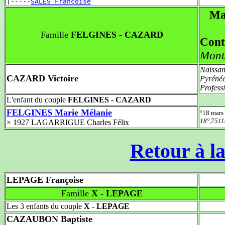
|-----
SALES Françoise
Ma
Famille
FELGINES - CAZARD
Cont
Mont
Naissan
CAZARD Victoire
Pyréné
Profess
L'enfant du couple
FELGINES - CAZARD
FELGINES Marie Mélanie
°18 mars
18°,7511
× 1927 LAGARRIGUE Charles Félix
Retour à la
LEPAGE Françoise
Famille
X - LEPAGE
Les 3 enfants du couple
X - LEPAGE
CAZAUBON Baptiste