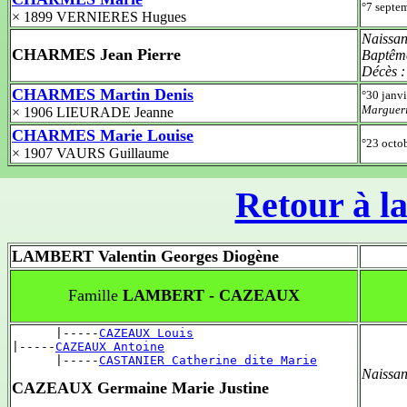
°7 septe
× 1899 VERNIERES Hugues
Naissan
CHARMES Jean Pierre
Baptêm
Décès 
CHARMES Martin Denis
°30 janv
Margueri
× 1906 LIEURADE Jeanne
CHARMES Marie Louise
°23 octo
× 1907 VAURS Guillaume
Retour à la
LAMBERT Valentin Georges Diogène
Famille
LAMBERT - CAZEAUX
      |-----
CAZEAUX Louis
|-----
CAZEAUX Antoine
      |-----
CASTANIER Catherine dite Marie
Naissan
CAZEAUX Germaine Marie Justine