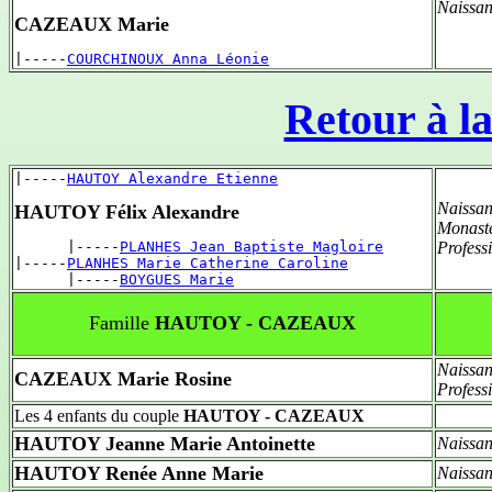
Naissan
CAZEAUX Marie
|-----
COURCHINOUX Anna Léonie
Retour à la
|-----
HAUTOY Alexandre Etienne
Naissan
HAUTOY Félix Alexandre
Monastè
      |-----
PLANHES Jean Baptiste Magloire
Profess
|-----
PLANHES Marie Catherine Caroline
      |-----
BOYGUES Marie
Famille
HAUTOY - CAZEAUX
Naissan
CAZEAUX Marie Rosine
Profess
Les 4 enfants du couple
HAUTOY - CAZEAUX
HAUTOY Jeanne Marie Antoinette
Naissan
HAUTOY Renée Anne Marie
Naissan