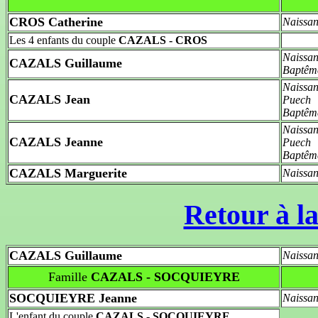
CROS Catherine
Naissan
Les 4 enfants du couple
CAZALS - CROS
Naissan
CAZALS Guillaume
Baptêm
Naissan
CAZALS Jean
Puech
Baptêm
Naissan
CAZALS Jeanne
Puech
Baptêm
CAZALS Marguerite
Naissan
Retour à la
CAZALS Guillaume
Naissan
Famille
CAZALS - SOCQUIEYRE
SOCQUIEYRE Jeanne
Naissan
L'enfant du couple
CAZALS - SOCQUIEYRE