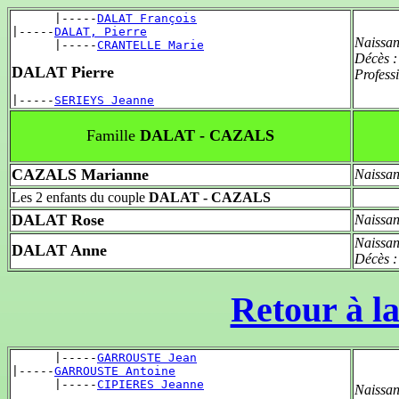
      |-----
DALAT François
|-----
DALAT, Pierre
Naissan
      |-----
CRANTELLE Marie
Décès 
DALAT Pierre
Profess
|-----
SERIEYS Jeanne
Famille
DALAT - CAZALS
CAZALS Marianne
Naissan
Les 2 enfants du couple
DALAT - CAZALS
DALAT Rose
Naissan
Naissan
DALAT Anne
Décès 
Retour à la
      |-----
GARROUSTE Jean
|-----
GARROUSTE Antoine
      |-----
CIPIERES Jeanne
Naissan