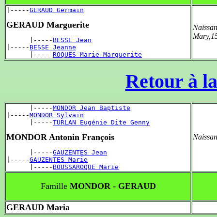
|-----
GERAUD Germain
GERAUD Marguerite
Naissan
Mary,1
      |-----
BESSE Jean
|-----
BESSE Jeanne
      |-----
ROQUES Marie Marguerite
Retour à la
      |-----
MONDOR Jean Baptiste
|-----
MONDOR Sylvain
      |-----
TURLAN Eugénie Dite Genny
MONDOR Antonin François
Naissan
      |-----
GAUZENTES Jean
|-----
GAUZENTES Marie
      |-----
BOUSSAROQUE Marie
Famille
MONDOR - GERAUD
GERAUD Maria