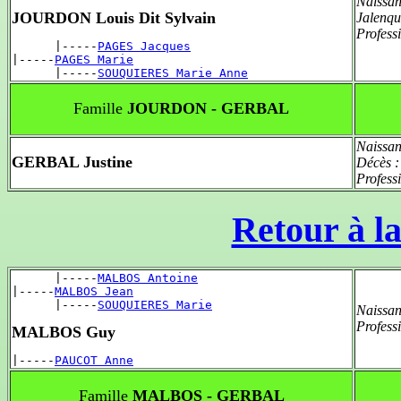
Naissan
JOURDON Louis Dit Sylvain
Jalenqu
Profess
      |-----
PAGES Jacques
|-----
PAGES Marie
      |-----
SOUQUIERES Marie Anne
Famille
JOURDON - GERBAL
Naissan
GERBAL Justine
Décès 
Profess
Retour à la
      |-----
MALBOS Antoine
|-----
MALBOS Jean
      |-----
SOUQUIERES Marie
Naissan
Profess
MALBOS Guy
|-----
PAUCOT Anne
Famille
MALBOS - GERBAL