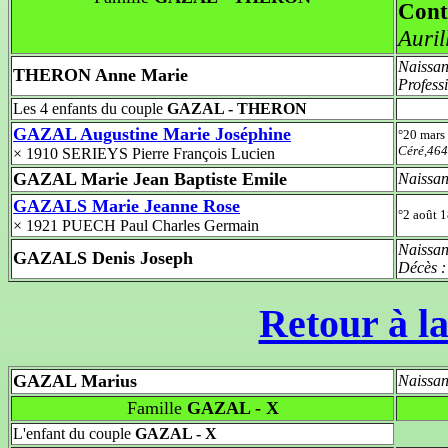
Cont
Auri
Naissan
THERON Anne Marie
Profess
Les 4 enfants du couple
GAZAL - THERON
GAZAL Augustine Marie Joséphine
°20 mars
Céré,46
× 1910 SERIEYS Pierre François Lucien
GAZAL Marie Jean Baptiste Emile
Naissan
GAZALS Marie Jeanne Rose
°2 août 
× 1921 PUECH Paul Charles Germain
Naissan
GAZALS Denis Joseph
Décès 
Retour à la
GAZAL Marius
Naissan
Famille
GAZAL - X
L'enfant du couple
GAZAL - X