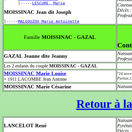
      |-----
LESCURE, Marie
Caussa
Décès 
MOISSINAC Jean dit Joseph
Profess
|-----
MALGOUZOU Marie Antoinette
Famille
MOISSINAC - GAZAL
Cont
Naissan
GAZAL Jeanne dite Jeanny
Profess
Les 2 enfants du couple
MOISSINAC - GAZAL
MOISSINAC Marie Louise
°24 nov
Parlan,
× 1911 LACOMBE Jean Antoine
MOISSINAC Marie Césarine
Naissan
Retour à la
Naissan
LANCELOT René
Pyréné
Décès 