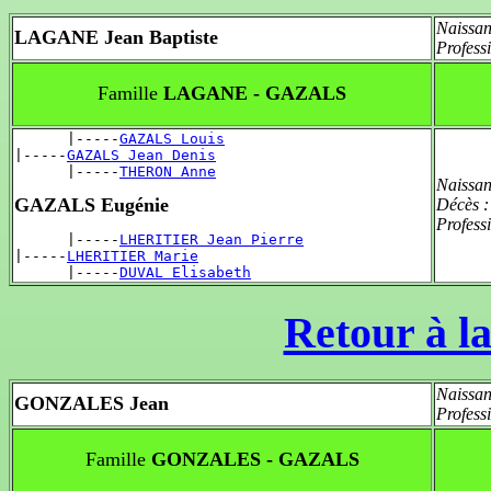
Naissan
LAGANE Jean Baptiste
Profess
Famille
LAGANE - GAZALS
      |-----
GAZALS Louis
|-----
GAZALS Jean Denis
      |-----
THERON Anne
Naissan
GAZALS Eugénie
Décès 
Profess
      |-----
LHERITIER Jean Pierre
|-----
LHERITIER Marie
      |-----
DUVAL Elisabeth
Retour à la
Naissan
GONZALES Jean
Profess
Famille
GONZALES - GAZALS