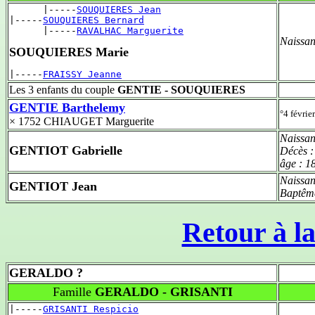
      |-----
SOUQUIERES Jean
|-----
SOUQUIERES Bernard
      |-----
RAVALHAC Marguerite
Naissan
SOUQUIERES Marie
|-----
FRAISSY Jeanne
Les 3 enfants du couple
GENTIE - SOUQUIERES
GENTIE Barthelemy
°4 févri
× 1752 CHIAUGET Marguerite
Naissan
GENTIOT Gabrielle
Décès 
âge :
18
Naissan
GENTIOT Jean
Baptêm
Retour à la
GERALDO ?
Famille
GERALDO - GRISANTI
|-----
GRISANTI Respicio