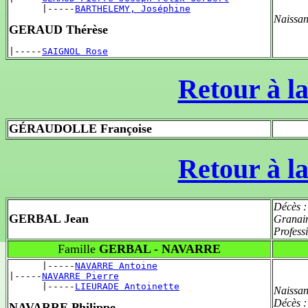
      |-----
BARTHELEMY, Joséphine
Naissan
GERAUD Thérèse
|-----
SAIGNOL Rose
Retour à la
GÉRAUDOLLE Françoise
Retour à la
Décès 
GERBAL Jean
Granair
Profess
Famille
GERBAL - NAVARRE
      |-----
NAVARRE Antoine
|-----
NAVARRE Pierre
      |-----
LIEURADE Antoinette
Naissan
Décès 
NAVARRE Philippe