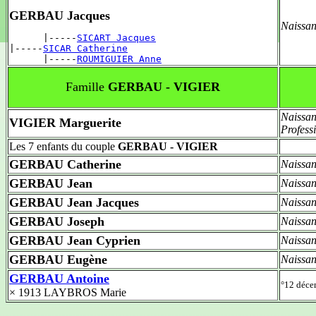
GERBAU Jacques
Naissan
      |-----
SICART Jacques
|-----
SICAR Catherine
      |-----
ROUMIGUIER Anne
Famille
GERBAU - VIGIER
Naissan
VIGIER Marguerite
Profess
Les 7 enfants du couple
GERBAU - VIGIER
GERBAU Catherine
Naissan
GERBAU Jean
Naissan
GERBAU Jean Jacques
Naissan
GERBAU Joseph
Naissan
GERBAU Jean Cyprien
Naissan
GERBAU Eugène
Naissan
GERBAU Antoine
°12 déc
× 1913 LAYBROS Marie