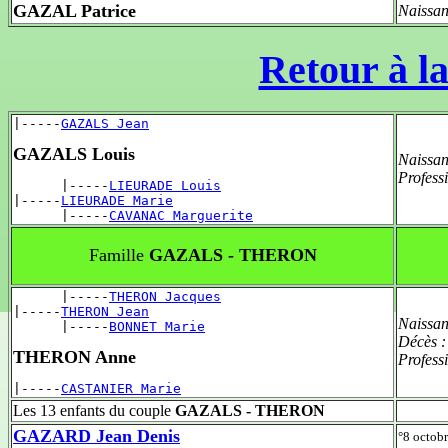
GAZAL Patrice
Naissan
Retour à la
|-----
GAZALS Jean
GAZALS Louis
Naissan
Profess
      |-----
LIEURADE Louis
|-----
LIEURADE Marie
      |-----
CAVANAC Marguerite
Famille
GAZALS - THERON
      |-----
THERON Jacques
|-----
THERON Jean
Naissan
      |-----
BONNET Marie
Décès 
THERON Anne
Profess
|-----
CASTANIER Marie
Les 13 enfants du couple
GAZALS - THERON
GAZARD Jean Denis
°8 octob