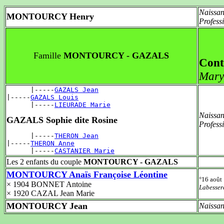
Naissan
MONTOURCY Henry
Profess
Famille
MONTOURCY - GAZALS
Cont
Mary
      |-----
GAZALS Jean
|-----
GAZALS Louis
      |-----
LIEURADE Marie
Naissan
GAZALS Sophie dite Rosine
Profess
      |-----
THERON Jean
|-----
THERON Anne
      |-----
CASTANIER Marie
Les 2 enfants du couple
MONTOURCY - GAZALS
MONTOURCY Anaïs Françoise Léontine
°16 août
× 1904 BONNET Antoine
Labesser
× 1920 CAZAL Jean Marie
MONTOURCY Jean
Naissan