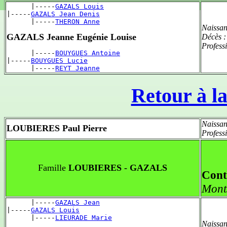
      |-----
GAZALS Louis
|-----
GAZALS Jean Denis
      |-----
THERON Anne
Naissan
GAZALS Jeanne Eugénie Louise
Décès 
Profess
      |-----
BOUYGUES Antoine
|-----
BOUYGUES Lucie
      |-----
REYT Jeanne
Retour à la
Naissan
LOUBIERES Paul Pierre
Profess
Famille
LOUBIERES - GAZALS
Cont
Mont
      |-----
GAZALS Jean
|-----
GAZALS Louis
      |-----
LIEURADE Marie
Naissan