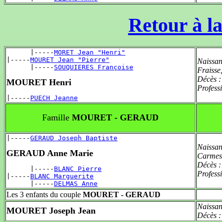
Retour à la
      |-----
MORET Jean "Henri"
|-----
MOURET Jean "Pierre"
Naissan
      |-----
SOUQUIERES Françoise
Fraiss
Décès 
MOURET Henri
Profess
|-----
PUECH Jeanne
Famille
MOURET - GERAUD
|-----
GERAUD Joseph Baptiste
Naissan
GERAUD Anne Marie
Carmes
Décès 
      |-----
BLANC Pierre
Profess
|-----
BLANC Marguerite
      |-----
DELMAS Anne
Les 3 enfants du couple
MOURET - GERAUD
Naissan
MOURET Joseph Jean
Décès 