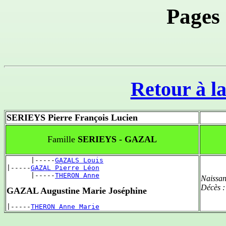
Pages
Retour à la
SERIEYS Pierre François Lucien
Famille
SERIEYS - GAZAL
      |-----
GAZALS Louis
|-----
GAZAL Pierre Léon
      |-----
THERON Anne
Naissan
Décès 
GAZAL Augustine Marie Joséphine
|-----
THERON Anne Marie