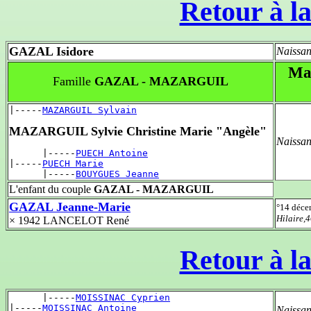
Retour à la
GAZAL Isidore
Naissan
Mar
Famille
GAZAL - MAZARGUIL
|-----
MAZARGUIL Sylvain
MAZARGUIL Sylvie Christine Marie "Angèle"
Naissan
      |-----
PUECH Antoine
|-----
PUECH Marie
      |-----
BOUYGUES Jeanne
L'enfant du couple
GAZAL - MAZARGUIL
GAZAL Jeanne-Marie
°14 déc
Hilaire,
× 1942 LANCELOT René
Retour à la
      |-----
MOISSINAC Cyprien
|-----
MOISSINAC Antoine
Naissan