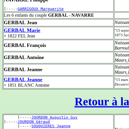
|-----
GARRIGOUX Marguerite
Les 6 enfants du couple
GERBAL - NAVARRE
GERBAL Jean
Naissan
GERBAL Marie
°15 sept
1873
Sai
× 1822 FEL Jean
Naissan
GERBAL François
Barroul
Naissan
GERBAL Antoine
Maurs,
Naissan
GERBAL Jeanne
Maurs,
GERBAL Jeanne
°15 mars
Decazevi
× 1851 BLANC Antoine
Retour à la
      |-----
JOURDON Augustin Guy
|-----
JOURDON Géraud
      |-----
SOUQUIERES Jeanne