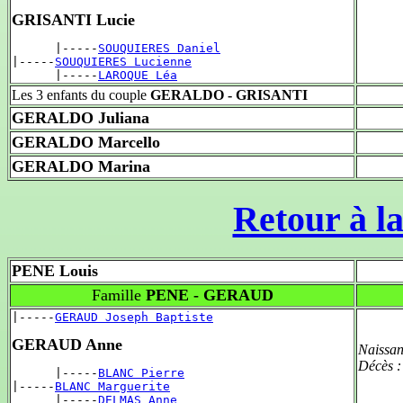
GRISANTI Lucie
      |-----
SOUQUIERES Daniel
|-----
SOUQUIERES Lucienne
      |-----
LAROQUE Léa
Les 3 enfants du couple
GERALDO - GRISANTI
GERALDO Juliana
GERALDO Marcello
GERALDO Marina
Retour à la
PENE Louis
Famille
PENE - GERAUD
|-----
GERAUD Joseph Baptiste
GERAUD Anne
Naissan
Décès 
      |-----
BLANC Pierre
|-----
BLANC Marguerite
      |-----
DELMAS Anne