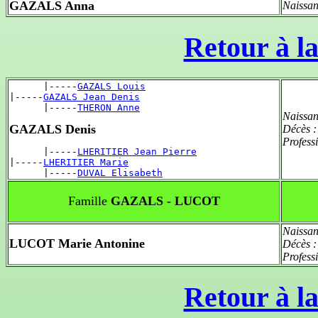
GAZALS Anna
Naissan
Retour à la
      |-----
GAZALS Louis
|-----
GAZALS Jean Denis
      |-----
THERON Anne
Naissan
GAZALS Denis
Décès 
Profess
      |-----
LHERITIER Jean Pierre
|-----
LHERITIER Marie
      |-----
DUVAL Elisabeth
Famille
GAZALS - LUCOT
Naissan
LUCOT Marie Antonine
Décès 
Profess
Retour à la