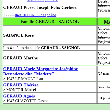
Décès 
Inhuma
GERAUD Pierre Joseph Félix Gerbert
Profess
|-----
BARTHELEMY, Joséphine
Ma
Famille
GERAUD - SAIGNOL
Naissan
Décès 
SAIGNOL Rose
Inhuma
Profess
Les 4 enfants du couple
GERAUD - SAIGNOL
Naissan
GERAUD Marthe
Décès 
Profess
GERAUD Marie Marguerite Joséphine
Bernadette dite "Madette"
°27 mars
× 1947 LE MAULT Jean
GERAUD Thérèse
°4 octobr
× MONTEIL Marcel
GERAUD Agnès
°31 janv
× 1947 CHAZOTTE Gaston