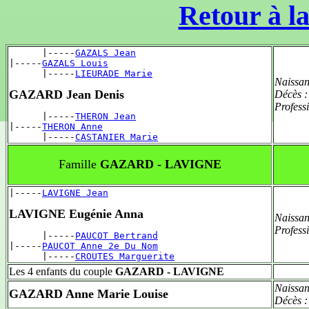
Retour à la
      |-----
GAZALS Jean
|-----
GAZALS Louis
      |-----
LIEURADE Marie
Naissan
GAZARD Jean Denis
Décès 
Profess
      |-----
THERON Jean
|-----
THERON Anne
      |-----
CASTANIER Marie
Famille
GAZARD - LAVIGNE
|-----
LAVIGNE Jean
LAVIGNE Eugénie Anna
Naissan
Profess
      |-----
PAUCOT Bertrand
|-----
PAUCOT Anne 2e Du Nom
      |-----
CROUTES Marguerite
Les 4 enfants du couple
GAZARD - LAVIGNE
Naissan
GAZARD Anne Marie Louise
Décès 