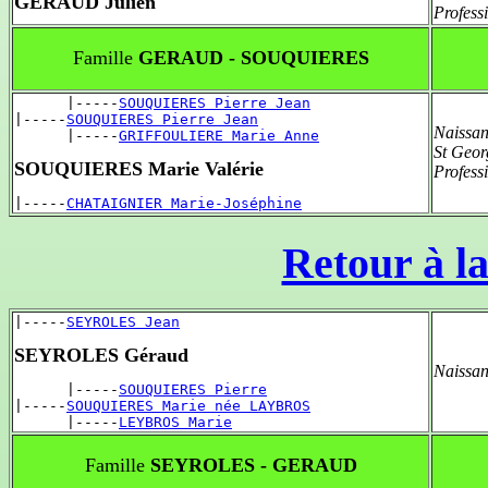
GERAUD Julien
Profess
Famille
GERAUD - SOUQUIERES
      |-----
SOUQUIERES Pierre Jean
|-----
SOUQUIERES Pierre Jean
Naissan
      |-----
GRIFFOULIERE Marie Anne
St Geor
SOUQUIERES Marie Valérie
Profess
|-----
CHATAIGNIER Marie-Joséphine
Retour à la
|-----
SEYROLES Jean
SEYROLES Géraud
Naissan
      |-----
SOUQUIERES Pierre
|-----
SOUQUIERES Marie née LAYBROS
      |-----
LEYBROS Marie
Famille
SEYROLES - GERAUD