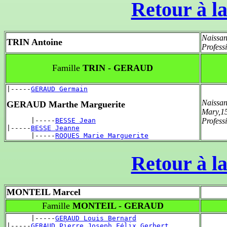
Retour à la
Naissan
TRIN Antoine
Profess
Famille
TRIN - GERAUD
|-----
GERAUD Germain
Naissan
GERAUD Marthe Marguerite
Mary,1
      |-----
BESSE Jean
Profess
|-----
BESSE Jeanne
      |-----
ROQUES Marie Marguerite
Retour à la
MONTEIL Marcel
Famille
MONTEIL - GERAUD
      |-----
GERAUD Louis Bernard
|-----
GERAUD Pierre Joseph Félix Gerbert