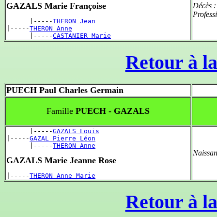
GAZALS Marie Françoise
Décès 
Profess
      |-----
THERON Jean
|-----
THERON Anne
      |-----
CASTANIER Marie
Retour à la
PUECH Paul Charles Germain
Famille
PUECH - GAZALS
      |-----
GAZALS Louis
|-----
GAZAL Pierre Léon
      |-----
THERON Anne
Naissan
GAZALS Marie Jeanne Rose
|-----
THERON Anne Marie
Retour à la