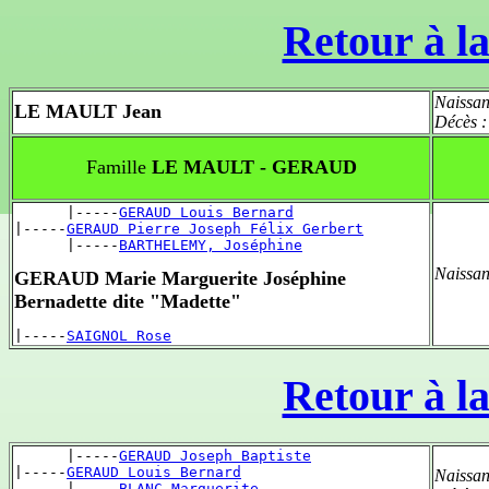
Retour à la
Naissan
LE MAULT Jean
Décès 
Famille
LE MAULT - GERAUD
      |-----
GERAUD Louis Bernard
|-----
GERAUD Pierre Joseph Félix Gerbert
      |-----
BARTHELEMY, Joséphine
Naissan
GERAUD Marie Marguerite Joséphine
Bernadette dite "Madette"
|-----
SAIGNOL Rose
Retour à la
      |-----
GERAUD Joseph Baptiste
|-----
GERAUD Louis Bernard
Naissan
      |-----
BLANC Marguerite