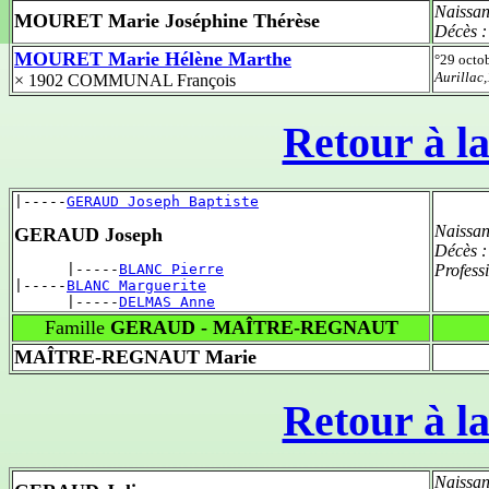
Naissan
MOURET Marie Joséphine Thérèse
Décès 
MOURET Marie Hélène Marthe
°29 octo
Aurilla
× 1902 COMMUNAL François
Retour à la
|-----
GERAUD Joseph Baptiste
Naissan
GERAUD Joseph
Décès 
      |-----
BLANC Pierre
Profess
|-----
BLANC Marguerite
      |-----
DELMAS Anne
Famille
GERAUD - MAÎTRE-REGNAUT
MAÎTRE-REGNAUT Marie
Retour à la
Naissan