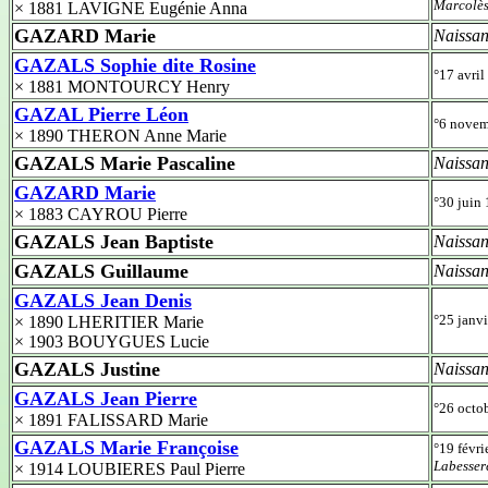
Marcolè
× 1881 LAVIGNE Eugénie Anna
GAZARD Marie
Naissan
GAZALS Sophie dite Rosine
°17 avri
× 1881 MONTOURCY Henry
GAZAL Pierre Léon
°6 nove
× 1890 THERON Anne Marie
GAZALS Marie Pascaline
Naissan
GAZARD Marie
°30 juin
× 1883 CAYROU Pierre
GAZALS Jean Baptiste
Naissan
GAZALS Guillaume
Naissan
GAZALS Jean Denis
°25 janv
× 1890 LHERITIER Marie
× 1903 BOUYGUES Lucie
GAZALS Justine
Naissan
GAZALS Jean Pierre
°26 octo
× 1891 FALISSARD Marie
GAZALS Marie Françoise
°19 févr
Labesser
× 1914 LOUBIERES Paul Pierre