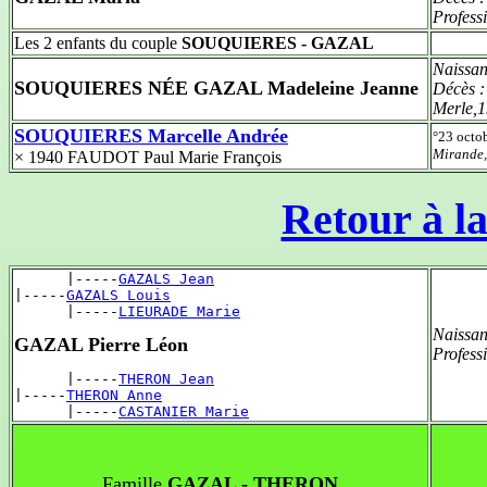
Profess
Les 2 enfants du couple
SOUQUIERES - GAZAL
Naissan
SOUQUIERES NÉE GAZAL Madeleine Jeanne
Décès 
Merle,
SOUQUIERES Marcelle Andrée
°23 octo
Mirande
× 1940 FAUDOT Paul Marie François
Retour à la
      |-----
GAZALS Jean
|-----
GAZALS Louis
      |-----
LIEURADE Marie
Naissan
GAZAL Pierre Léon
Profess
      |-----
THERON Jean
|-----
THERON Anne
      |-----
CASTANIER Marie
Famille
GAZAL - THERON