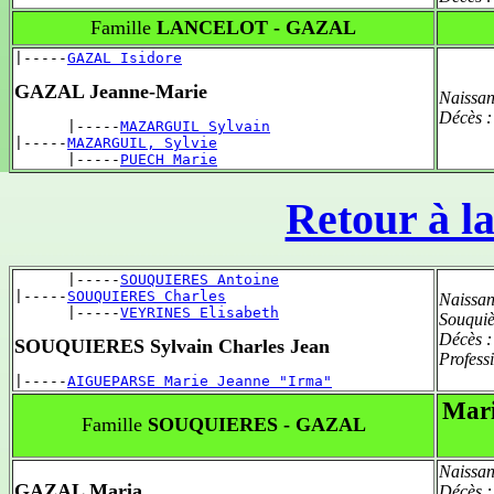
Famille
LANCELOT - GAZAL
|-----
GAZAL Isidore
GAZAL Jeanne-Marie
Naissan
Décès 
      |-----
MAZARGUIL Sylvain
|-----
MAZARGUIL, Sylvie
      |-----
PUECH Marie
Retour à la
      |-----
SOUQUIERES Antoine
|-----
SOUQUIERES Charles
Naissan
      |-----
VEYRINES Elisabeth
Souquiè
Décès 
SOUQUIERES Sylvain Charles Jean
Profess
|-----
AIGUEPARSE Marie Jeanne "Irma"
Mari
Famille
SOUQUIERES - GAZAL
Naissan
GAZAL Maria
Décès 