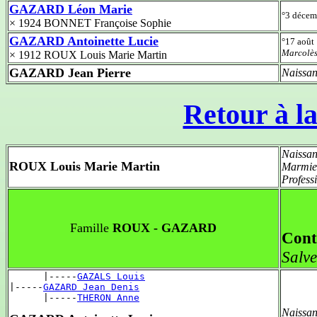
GAZARD Léon Marie
°3 déce
× 1924 BONNET Françoise Sophie
GAZARD Antoinette Lucie
°17 août
Marcolè
× 1912 ROUX Louis Marie Martin
GAZARD Jean Pierre
Naissan
Retour à la
Naissan
ROUX Louis Marie Martin
Marmie
Profess
Famille
ROUX - GAZARD
Cont
Salv
      |-----
GAZALS Louis
|-----
GAZARD Jean Denis
      |-----
THERON Anne
Naissan