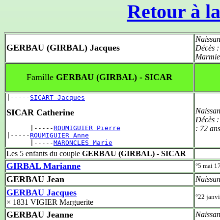
Retour à la
Naissan
GERBAU (GIRBAL) Jacques
Décès 
Marmie
Famille
GERBAU (GIRBAL) - SICAR
|-----
SICART Jacques
Naissan
SICAR Catherine
Décès 
      |-----
ROUMIGUIER Pierre
:
72 an
|-----
ROUMIGUIER Anne
      |-----
MARONCLES Marie
Les 5 enfants du couple
GERBAU (GIRBAL) - SICAR
GIRBAL Marianne
°5 mai 
GERBAU Jean
Naissan
GERBAU Jacques
°22 janv
× 1831 VIGIER Marguerite
GERBAU Jeanne
Naissan