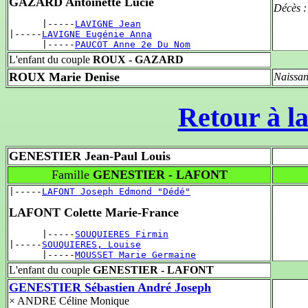
GAZARD Antoinette Lucie
Décès 
      |-----
LAVIGNE Jean
|-----
LAVIGNE Eugénie Anna
      |-----
PAUCOT Anne 2e Du Nom
L'enfant du couple
ROUX - GAZARD
ROUX Marie Denise
Naissan
Retour à la
GENESTIER Jean-Paul Louis
Famille
GENESTIER - LAFONT
|-----
LAFONT Joseph Edmond "Dédé"
LAFONT Colette Marie-France
      |-----
SOUQUIERES Firmin
|-----
SOUQUIERES, Louise
      |-----
MOUSSET Marie Germaine
L'enfant du couple
GENESTIER - LAFONT
GENESTIER Sébastien André Joseph
× ANDRE Céline Monique