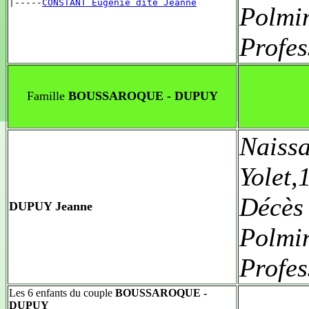
|-----
CONSTANT Eugénie dite Jeanne
Polmi
Profes
Famille
BOUSSAROQUE - DUPUY
Naiss
Yolet
Décès
DUPUY Jeanne
Polmi
Profes
Les 6 enfants du couple
BOUSSAROQUE -
DUPUY