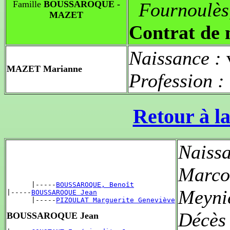
Famille
BOUSSAROQUE -
Fournoulè
MAZET
Contrat de 
Naissance :
MAZET Marianne
Profession :
Retour à la
Naiss
Marco
      |-----
BOUSSAROQUE, Benoît
Meyni
|-----
BOUSSAROQUE Jean
      |-----
PIZOULAT Marguerite Geneviève
Décès
BOUSSAROQUE Jean