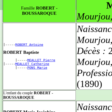
M
Famille
ROBERT -
BOUSSAROQUE
Mourjou
Naissanc
Mourjou
|-----
ROBERT Antoine
Décès :
ROBERT Baptiste
Mourjou
      |-----
MEALLET Pierre
|-----
MEALLET Catherine
      |-----
PONS Marie
Professi
(1890)
L'enfant du couple
ROBERT -
BOUSSAROQUE
Naissanc
ROBERT Marie Joséphine