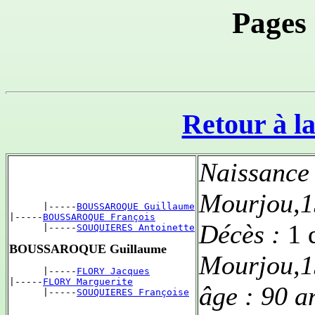
Pages
Retour à la
Naissance
Mourjou,1
      |-----
BOUSSAROQUE Guillaume
|-----
BOUSSAROQUE François
Décès :
1 
      |-----
SOUQUIERES Antoinette
BOUSSAROQUE Guillaume
Mourjou,1
      |-----
FLORY Jacques
|-----
FLORY Marguerite
âge :
90 a
      |-----
SOUQUIERES Françoise