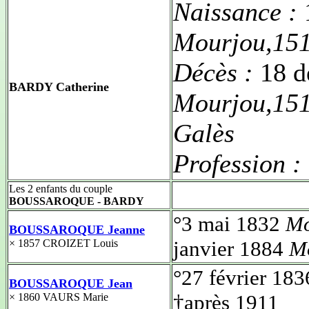
Naissance :
Mourjou,15
Décès :
18 d
BARDY Catherine
Mourjou,151
Galès
Profession :
Les 2 enfants du couple
BOUSSAROQUE - BARDY
°3 mai 1832
Mo
BOUSSAROQUE Jeanne
janvier 1884
M
× 1857 CROIZET Louis
°27 février 18
BOUSSAROQUE Jean
†après 1911
× 1860 VAURS Marie