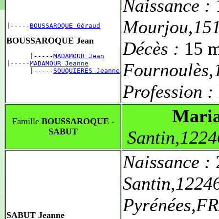
Naissance :
Mourjou,15
|-----
BOUSSAROQUE Géraud
BOUSSAROQUE Jean
Décès :
15 m
      |-----
MADAMOUR Jean
|-----
MADAMOUR Jeanne
Fournoulès
      |-----
SOUQUIERES Jeanne
Profession :
Maria
Famille
BOUSSAROQUE -
SABUT
Santin,122
Naissance :
Santin,1224
Pyrénées,FR
SABUT Jeanne