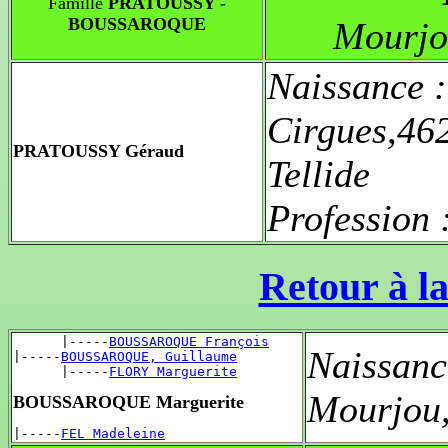
Famille
PRATOUSSY -
BOUSSAROQUE
Mourjo
Naissance 
Cirgues,46
PRATOUSSY Géraud
Tellide
Profession 
Retour à la
      |-----
BOUSSAROQUE François
Naissanc
|-----
BOUSSAROQUE, Guillaume
      |-----
FLORY Marguerite
Mourjou
BOUSSAROQUE Marguerite
|-----
FEL Madeleine