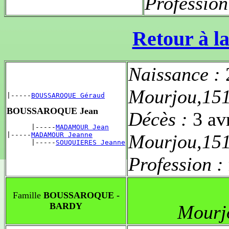
Profession
Retour à la
Naissance :
Mourjou,15
|-----
BOUSSAROQUE Géraud
BOUSSAROQUE Jean
Décès :
3 av
      |-----
MADAMOUR Jean
|-----
MADAMOUR Jeanne
Mourjou,15
      |-----
SOUQUIERES Jeanne
Profession :
Famille
BOUSSAROQUE -
BARDY
Mourj