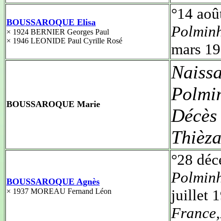
°14 aoû
BOUSSAROQUE Elisa
Polmin
× 1924 BERNIER Georges Paul
× 1946 LEONIDE Paul Cyrille Rosé
mars 1
Naiss
Polmi
BOUSSAROQUE Marie
Décès
Thièz
°28 dé
Polmin
BOUSSAROQUE Agnès
juillet
× 1937 MOREAU Fernand Léon
France