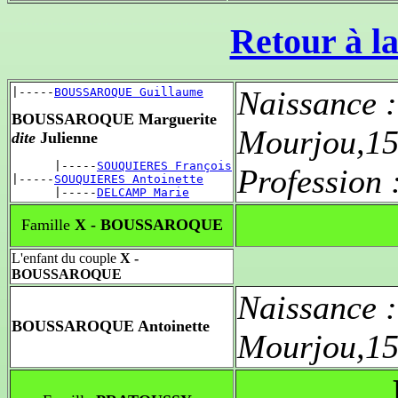
Retour à la
Naissance 
|-----
BOUSSAROQUE Guillaume
BOUSSAROQUE Marguerite
Mourjou,15
dite
Julienne
      |-----
SOUQUIERES François
Profession 
|-----
SOUQUIERES Antoinette
      |-----
DELCAMP Marie
Famille
X - BOUSSAROQUE
L'enfant du couple
X -
BOUSSAROQUE
Naissance 
BOUSSAROQUE Antoinette
Mourjou,15